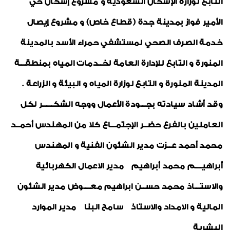
التابع لوزارة الإسكان السعودية و مشروع إسكان حي
الأمير فواز بمدينة جدة (قطاع خاص) و مشروع إيصال
خدمة الصرف الصحي لمستشفي حمراء الأسد بالمدينة
المنورة و التابع للإدارة العامة لخــدمات المياه بمنطقـــة
المدينة المنورة و التابع لوزارة المياه و البيئة و الزراعة .
وقد أشاد سيادته بجـــودة الأعمال ووجه الشكــــــر لكل
العاملين بالفرع حضــر الإجتمـــاع كلا من المهندس أحمــد
محمد أحمد عــزت مدير الشئون الفنية و المهندس
أبراهيــــم محمد أبراهيم مدير الاعمال الكهربائية
والاستـــاذ محمد حســن ابراهيم معــــوض مدير الشئون
المالية و الامداد والاستاذ سامح البنا مدير الموارد
البشرية