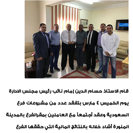
تعاقدات جديدة
شكر وتقدير
اخبار متنوعة
أخبار من هنا وهناك
شهادات الأيزو
رياضة
خواطر إيمانية
طبية
قام الاستاذ حسام الدين إمام نائب رئيس مجلس الادارة
الواحة
يوم الخميس 4 مارس بتفقد عدد من مشروعات فرع
السعودية وعقد أجتمعاً مع العاملين بمقرالفرع بالمدينة
المنورة أشاد خلاله بالنتائج المالية التي حققها الفرع