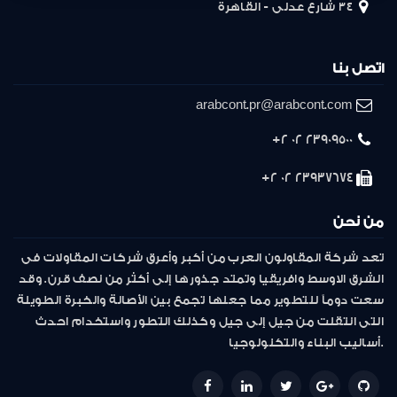
34 شارع عدلى - القاهرة
اتصل بنا
arabcont.pr@arabcont.com
23909500 02 2+
23937674 02 2+
من نحن
تعد شركة المقاولون العرب من أكبر وأعرق شركات المقاولات فى
الشرق الاوسط وافريقيا وتمتد جذورها إلى أكثر من نصف قرن. وقد
سعت دوماً للتطوير مما جعلها تجمع بين الأصالة والخبرة الطويلة
التى انتقلت من جيل إلى جيل وكذلك التطور واستخدام احدث
أساليب البناء والتكنولوجيا.