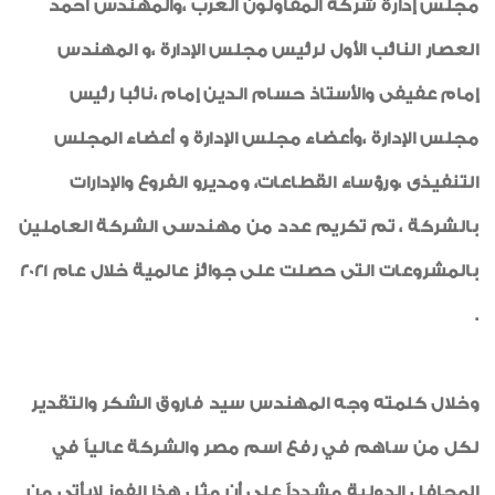
مجلس إدارة شركة المقاولون العرب ،والمهندس أحمد
العصار النائب الأول لرئيس مجلس الإدارة ،و المهندس
إمام عفيفى والأستاذ حسام الدين إمام ،نائبا رئيس
مجلس الإدارة ،وأعضاء مجلس الإدارة و أعضاء المجلس
التنفيذى ،ورؤساء القطاعات، ومديرو الفروع والإدارات
بالشركة ، تم تكريم عدد من مهندسى الشركة العاملين
بالمشروعات التى حصلت على جوائز عالمية خلال عام 2021
.
وخلال كلمته وجه المهندس سيد فاروق الشكر والتقدير
لكل من ساهم في رفع اسم مصر والشركة عالياً في
المحافل الدولية مشدداً على أن مثل هذا الفوز لايأتى من