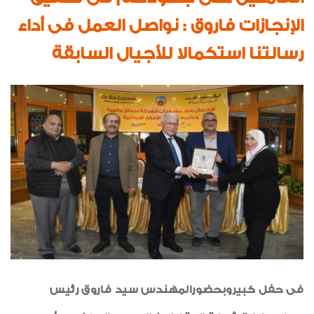
اخبار من هنا وهناك
الإنجازات فاروق : نواصل العمل فى أداء
السلامة والصحة المهنية
رسالتنا استكمالا للأجيال السابقة
رياضة
خواطر إيمانية
الواحة
صور من العدد
فى حفل كبيروبحضورالمهندس سيد فاروق رئيس