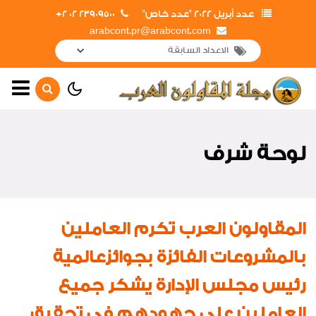
عدد أبريل 2022 "عدد خاص"
23909500 02 2+
arabcont.pr@arabcont.com
أخبار رئيسية
أهم الأخبار
لوحة شرف
جولات وزيارات
لقاءات واجتماعات
افتتاحات
المقاولون العرب تكرم العاملين
أعمال جديدة
بالمشروعات الفائزة بجوائزعالمية
لوحة شرف
رئيس مجلس الإدارة يشكر جميع
اخبار متنوعة
العاملين على جهودهم فى تحقيق