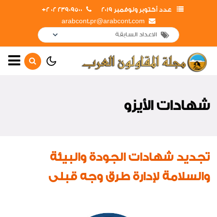
عدد أكتوبر ونوفمبر 2019
23909500 02 2+
arabcont.pr@arabcont.com
الصفحة الرئيسية
أهم الأخبار
شهادات الأيزو
جولات وزيارات داخلية
جولات وزيارات خارجية
لقاءات واجتماعات
تجديد شهادات الجودة والبيئة
افتتاحات
والسلامة لإدارة طرق وجه قبلى
تعاقدات جديدة
أخبار متنوعة