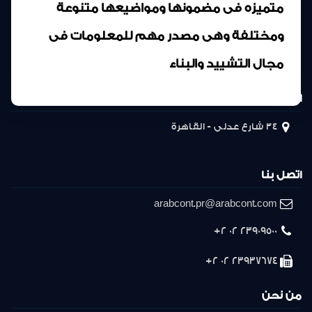
متميزه فى مضمونها ومواضيعها متنوعة
ومختلفة وهى مصدر مهم للمعلومات فى
مجال التشييد والبناء
المركز الرئيسى
34 شارع عدلى - القاهرة
اتصل بنا
arabcont.pr@arabcont.com
23909500 02 2+
23937674 02 2+
من نحن