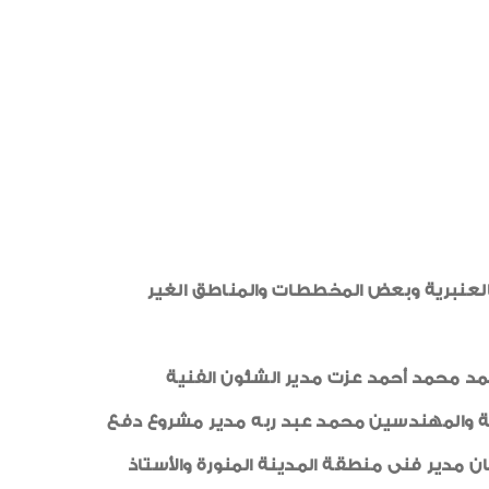
أخبار متنوعة
شكر وتقدير
أخبار من هنا وهناك
لوحة شرف
شهادات الجودة
صور من العدد
خواطر ايمانية
3 سبتمبر مشروع خط الصرف الرئيسى بالعنبرية وبعض المخططات والمناطق الغير
رياضة
طبية
حمد محمد أحمد عزت مدير الشئون الفنية
الواحة
شرية والمهندسين محمد عبد ربه مدير مشروع دفع
ه العنبرية وسامى رمضان مدير فنى منطقة المدينة المنورة والأستاذ