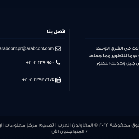
اتصل بنا
لات فى الشرق الاوسط
arabcont.pr@arabcont.com
دوماً للتطوير مما جعلها
23909500 02 2+
لى جيل وكذلك التطور
23937674 02 2+
ون العرب | تصميم مركز معلومات الإدارة العليا
المتواجدون الأن /
936
935
934
933
932
931
930
929
928
927
926
925
924
923
922
9