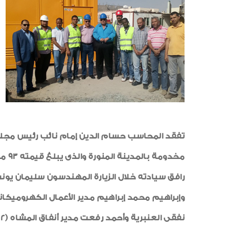
مخدومة بالمدينة المنورة والذى يبلغ قيمته 93 مليون ريال سعودى وبلغت نسبة إنجازه 50 % .
رافق سيادته خلال الزيارة المهندسون سليمان يون
وإبراهيم محمد إبراهيم مدير الأعمال الكهروميكا