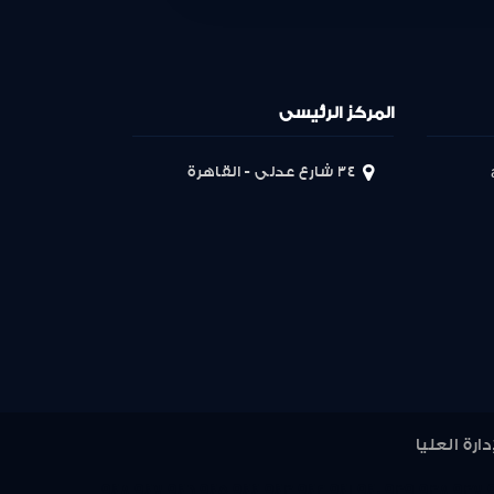
المركز الرئيسى
34 شارع عدلى - القاهرة
948
947
946
945
944
943
942
941
940
939
938
937