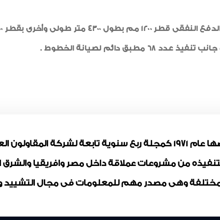
بق دائم لصيانة الخطوط .
مجلة المقاولون العرب تم ترخيصها عام 1971 كمجلة ربع سنوية تابعة لشر
بتنفيذه من مشروعات عملاقة داخل مصر وافريقيا والشرق
ختلفة وهى مصدر مهم للمعلومات فى مجال التشييد وال