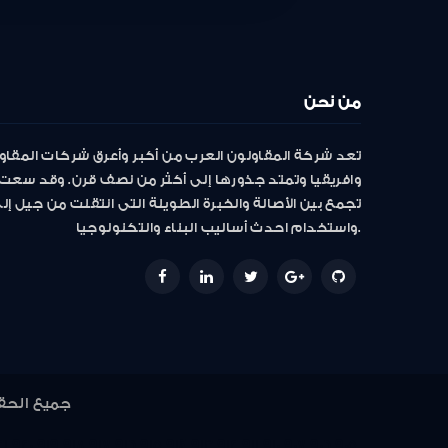
من نحن
تعد شركة المقاولون العرب من أكبر وأعرق شركات المقاو
وافريقيا وتمتد جذورها إلى أكثر من نصف قرن. وقد سعت 
تجمع بين الأصالة والخبرة الطويلة التى انتقلت من جيل إ
واستخدام احدث أساليب البناء والتكنولوجيا.
جميع الحقوق محفوظة 2022 © المقاول
21
920
919
918
917
916
915
914
913
912
911
910
907
906
905