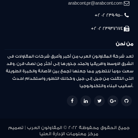
arabcont.pr@arabcont.com
23909500 02 2+
23937674 02 2+
من نحن
تعد شركة المقاولون العرب من أكبر وأعرق شركات المقاولات فى
الشرق الاوسط وافريقيا وتمتد جذورها إلى أكثر من نصف قرن. وقد
سعت دوماً للتطوير مما جعلها تجمع بين الأصالة والخبرة الطويلة
التى انتقلت من جيل إلى جيل وكذلك التطور واستخدام احدث
أساليب البناء والتكنولوجيا.
جميع الحقوق محفوظة 2022 © المقاولون العرب | تصميم
مركز معلومات الإدارة العليا