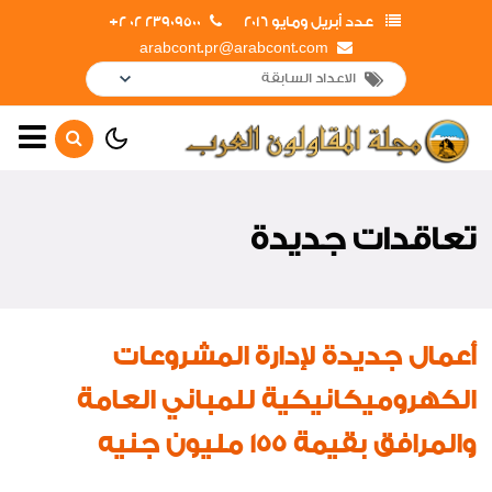
عدد أبريل ومايو 2016
23909500 02 2+
arabcont.pr@arabcont.com
الصفحة الرئيسية
أهم الأخبار
تعاقدات جديدة
جولات وزيارات
افتتاحات
شكر وتقدير
أعمال جديدة لإدارة المشروعات
لقاءات واجتماعات
الكهروميكانيكية للمباني العامة
تعاقدات جديدة
والمرافق بقيمة 155 مليون جنيه
لوحة شرف