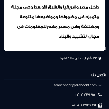
داخل مصر وافريقيا والشرق الأوسط وهى مجلة
متميزه فى مضمونها ومواضيعها متنوعة
ومختلفة وهى مصدر مهم للمعلومات فى
مجال التشييد والبناء
المركز الرئيسى
34 شارع عدلى - القاهرة
اتصل بنا
arabcont.pr@arabcont.com
23909500 02 2+
23937674 02 2+