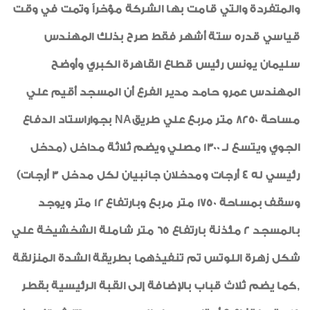
والمتفردة والتي قامت بها الشركة مؤخراً وتمت في وقت
قياسي قدره ستة أشهر فقط صرح بذلك المهندس
سليمان يونس رئيس قطاع القاهرة الكبري وأوضح
المهندس عمرو حامد مدير الفرع أن المسجد أقيم علي
مساحة 8250 متر مربع علي طريقNA بجواراستاد الدفاع
الجوي ويتسع لـ 1300 مصلي ويضم ثلاثة مداخل (مدخل
رئيسي له 4 أرجات ومدخلان جانبيان لكل مدخل 3 أرجات)
وسقف بمساحة 1750 متر مربع وبارتفاع 12 متر ويوجد
بالمسجد 2 مئذنة بارتفاع 65 متر شاملة الشخشيخة علي
شكل زهرة اللوتس تم تنفيذهما بطريقة الشدة المنزلقة
,كما يضم ثلاث قباب بالإضافة إلى القبة الرئيسية بقطر