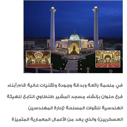
تهانى
لوحة الشرف
شكر وتقدير
أنشطة اجتماعية وثقافية
العامل المثالى
رياضة
طبيب الاسرة
خواطر ايمانية
في ملحمة رائعة وبدقة وجودة وتقنيات عالية قام أبناء
الواحة
فرع حلوان بإنشاء مسجد المشير طنطاوي التابع للهيئة
الهندسية للقوات المسلحة (إدارة المهندسين
العسكريين) والذي يعد من الأعمال المعمارية المتميزة