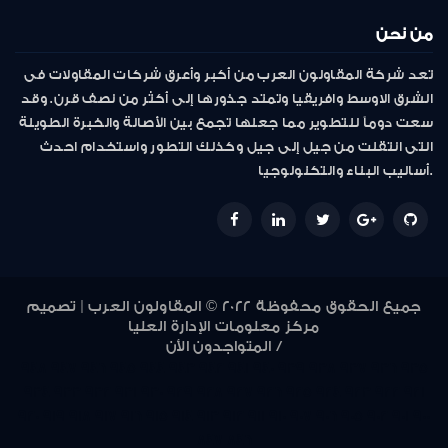
من نحن
تعد شركة المقاولون العرب من أكبر وأعرق شركات المقاولات فى
الشرق الاوسط وافريقيا وتمتد جذورها إلى أكثر من نصف قرن. وقد
سعت دوماً للتطوير مما جعلها تجمع بين الأصالة والخبرة الطويلة
التى انتقلت من جيل إلى جيل وكذلك التطور واستخدام احدث
أساليب البناء والتكنولوجيا.
جميع الحقوق محفوظة 2022 © المقاولون العرب | تصميم
مركز معلومات الإدارة العليا
المتواجدون الأن /
948
947
946
945
944
943
942
941
940
939
938
937
936
935
934
933
932
931
930
929
928
927
926
925
924
923
922
921
920
919
918
917
916
915
914
913
912
911
910
907
906
905
902
901
900
847
846