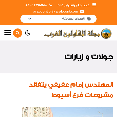
عدد يناير وفبراير 2015
23909500 02 2+
arabcont.pr@arabcont.com
الصفحة الرئيسية
أهم الأخبار
جولات و زيارات
جولات و زيارات
تعاقدات جديدة
إفتتاحــــات
المهندس إمام عفيفي يتفقد
حصاد العام
مشروعات فرع أسيوط
لقاءات واجتماعات
اخبار من هنا وهناك