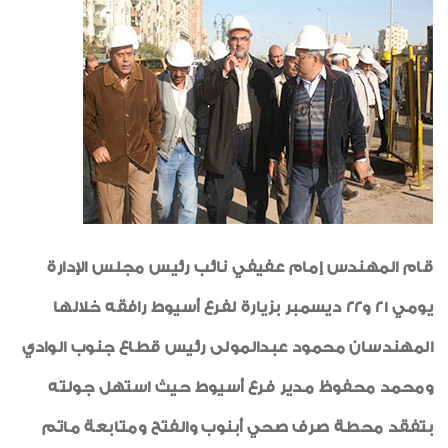
تهانى
لوحة الشرف
شكر وتقدير
أنشطة اجتماعية وثقافية
العامل المثالى
رياضة
طبيب الاسرة
قام المهندس إمام عفيفي نائب رئيس مجلس الإدارة
خواطر ايمانية
يومي 21 و22 ديسمبر بزيارة لفرع أسيوط رافقه خلالها
الواحة
المهندسان محمود عبدالمولى رئيس قطاع جنوب الوادي
ومحمد محفوظ مدير فرع أسيوط حيث استهل جولته
بتفقد محطة صرف صحي أبنوب والفتح ومتابعة ماتم