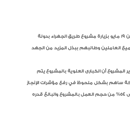
شهادات جودة
رياضة
طبيب الاسرة
قام المهندس محمد محسن صلاح رئيس مجلس الإدارة يرافقه الأستاذ حسام إمام عضو مجلس الإدارة يوم الإثنين 19 مايو بزيارة مشروع طريق الجهراء بدولة
خواطر ايمانية
جميع العاملين وطالبهم ببذل المزيد من الجهد
الواحة
مشروع أن الكبارى العلوية بالمشروع يتم
د مصرية من أبناء الشركة ساهم بشكل ملحوظ في رفع مؤشرات الإنجاز
حيث بلغ حجم العمل المنفذ 126.2 مليون دينار كويتى (مايقابل حوالى 3.2 مليار جنيه مصرى) وهو ما يمثل حوالى 54% من حجم العمل بالمشروع والبالغ قدره