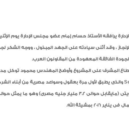
إنجاز ، وقد أثنى سيادته على الجهد المبذول ، ووجه الشكر ل
ودة الفائقة المعهودة من المقاولون العرب.
ع المشرف على المشروع وأوضح المهندس محمود توكل مدير ال
تنفيذها بأسلوب Segmental Balanced Cantilever والذى يطبق لأول مرة بعقول وسواع