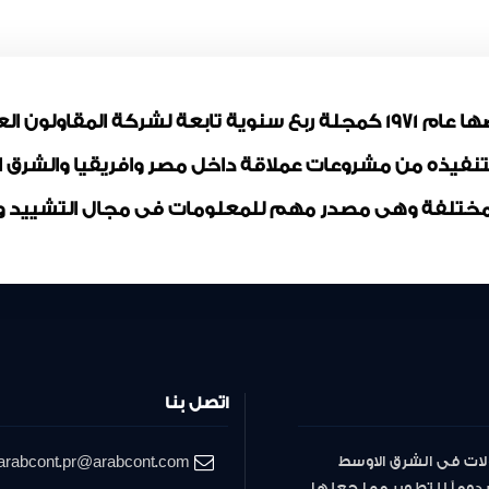
مجلة المقاولون العرب تم ترخيصها عام 1971 كمجلة ربع سنوية تابعة لشر
بتنفيذه من مشروعات عملاقة داخل مصر وافريقيا والشرق
ختلفة وهى مصدر مهم للمعلومات فى مجال التشييد وال
اتصل بنا
لات فى الشرق الاوسط
arabcont.pr@arabcont.com
دوماً للتطوير مما جعلها