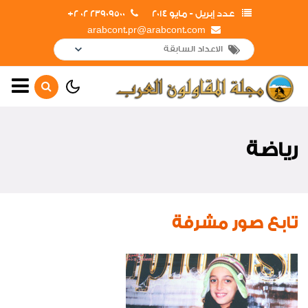
عدد إبريل - مايو 2014
23909500 02 2+
arabcont.pr@arabcont.com
الصفحة الرئيسية
حوار رئيس مجلس الإدارة
رياضة
أهم الأخبار
لوحة الشرف
جولات وزيارات وزير الإسكان
تابع صور مشرفة
لمشروعات الشركة
جولات وزيارات المهندس محمد
محسن صلاح الخارجية
جولات وزيارات رئيس مجلس