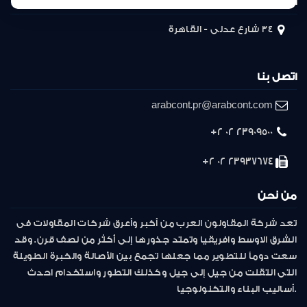
المركز الرئيسى
34 شارع عدلى - القاهرة
اتصل بنا
arabcont.pr@arabcont.com
23909500 02 2+
23937674 02 2+
من نحن
تعد شركة المقاولون العرب من أكبر وأعرق شركات المقاولات فى
الشرق الاوسط وافريقيا وتمتد جذورها إلى أكثر من نصف قرن. وقد
سعت دوماً للتطوير مما جعلها تجمع بين الأصالة والخبرة الطويلة
التى انتقلت من جيل إلى جيل وكذلك التطور واستخدام احدث
أساليب البناء والتكنولوجيا.