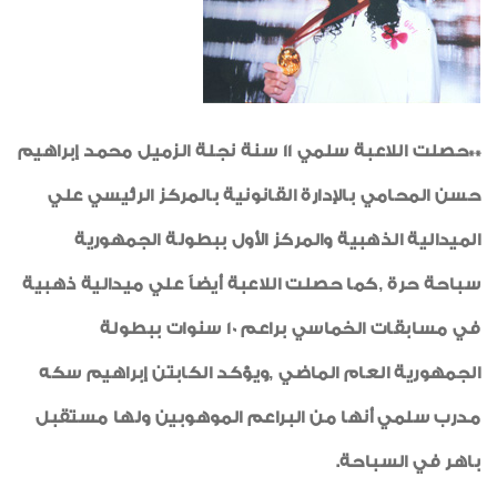
الإدارة الداخلية
إعتماد الموازنة العامة للشركة
تعاقدات جديدة
إفتتاحــــات
**حصلت اللاعبة سلمي 11 سنة نجلة الزميل محمد إبراهيم
لقاءات واجتماعات
حسن المحامي بالإدارة القانونية بالمركز الرئيسي علي
أخبار متنوعة
الميدالية الذهبية والمركز الأول ببطولة الجمهورية
أنشطة اجتماعية وثقافية
سباحة حرة ,كما حصلت اللاعبة أيضاً علي ميدالية ذهبية
مشروعات تحت التنفيذ
في مسابقات الخماسي براعم 10 سنوات ببطولة
ريبورتاج عن معامل الشركة
الجمهورية العام الماضي ,ويؤكد الكابتن إبراهيم سكه
شكر وتقدير
مدرب سلمي أنها من البراعم الموهوبين ولها مستقبل
شهادات جودة ISO
باهر في السباحة.
صورة وخبر