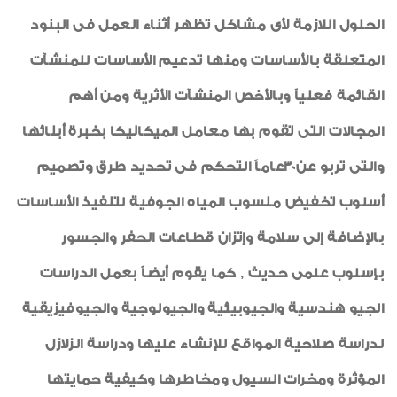
إعلان
الحلول اللازمة لأى مشاكل تظهر أثناء العمل فى البنود
رياضة
المتعلقة بالأساسات ومنها تدعيم الأساسات للمنشآت
طبيب الاسرة
القائمة فعلياً وبالأخص المنشآت الأثرية ومن أهم
خواطر ايمانية
المجالات التى تقوم بها معامل الميكانيكا بخبرة أبنائها
الواحة
والتى تربو عن30عاماً التحكم فى تحديد طرق وتصميم
أسلوب تخفيض منسوب المياه الجوفية لتنفيذ الأساسات
بالإضافة إلى سلامة وإتزان قطاعات الحفر والجسور
بإسلوب علمى حديث , كما يقوم أيضاً بعمل الدراسات
الجيو هندسية والجيوبيئية والجيولوجية والجيوفيزيقية
لدراسة صلاحية المواقع للإنشاء عليها ودراسة الزلازل
المؤثرة ومخرات السيول ومخاطرها وكيفية حمايتها