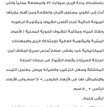
باستخدام مادة الإبرى سيلانت 77 والمصنعة محلياً والتى
أدت إلى تطوير مستوى الأمان والكفاءة ومن أهم مزاياها
المرونة الدائمة تحت أقصى الظروف ومقاومة الرطوبه
ونفاذ المياه وملائمة للظروف الجوية المحلية ( الأجواء
المتربة والمقاومة العالية للإحتكاك البرى والإجهادات
الميكانيكية كما يعطى سطح أملس سريع الجفاف آمن
لحركة السيارات يقاوم الشروخ فى درجات الحرارة
المختلفة وسهل التركيب والصيانه ويصل معامل التمدد
والإنكماش لها فى الأبعاد الطولى _+ 2.5سم وفى الأبعاد
الرأسى + _ 1.5سم
تبقى كلمه..