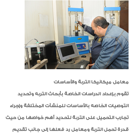
الإدارة الداخلية
إعتماد الموازنة العامة للشركة
تعاقدات جديدة
إفتتاحــــات
لقاءات واجتماعات
أخبار متنوعة
أنشطة اجتماعية وثقافية
معامل ميكانيكا التربة والأساسات
مشروعات تحت التنفيذ
تقوم بإعداد الدراسات الخاصة بأبحاث التربه وتحديد
ريبورتاج عن معامل الشركة
التوصيات الخاصه بالأساسات للمنشآت المختلفة وإجراء
شكر وتقدير
تجارب التحميل على التربة لتحديد أهم خواصها من حيث
شهادات جودة ISO
صورة وخبر
قدرة تحمل التربة ومعامل رد فعلها إلى جانب تقديم