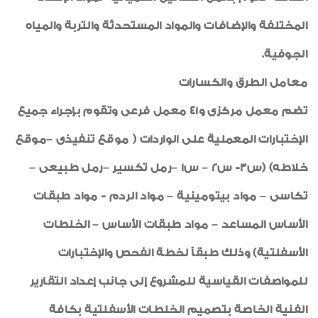
المختلفة والإضافات والمواد المستحدثة والتربة والمياه
الجوفية.
معامل الطرق والكسارات
تضم معمل مركزى و41 معمل فرعى وتقوم بإجراء جميع
الإختبارات المعملية على الواردات ( موقع تنفيذى –موقع
خلاطه) (س3- س2 – س1 –رمل تكسير –رمل طبيعى –
تكاسى – مواد بيتومينية – مواد الردم - مواد طبقات
الأساس المساعد – مواد طبقات الأساس – الخلطات
الأسفلتية) وذلك طبقاً لخطة الفحص والإختبارات
للمواصفات القياسية للمشروع إلى جانب إعداد التقارير
الفنية الخاصة بتصميم الخلطات الأسفلتية بكافة