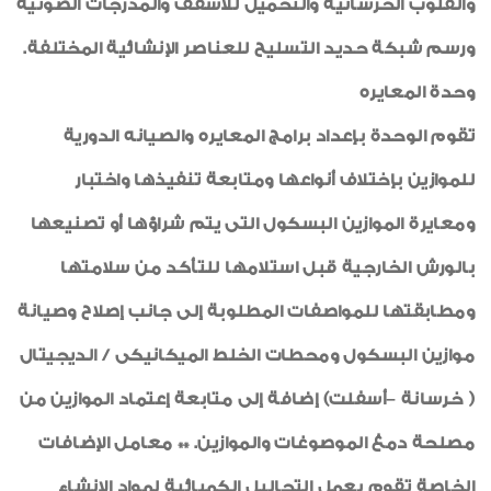
والقلوب الخرسانية والتحميل للأسقف والمدرجات الصوتية
ورسم شبكة حديد التسليح للعناصر الإنشائية المختلفة.
وحدة المعايره
تقوم الوحدة بإعداد برامج المعايره والصيانه الدورية
للموازين بإختلاف أنواعها ومتابعة تنفيذها واختبار
ومعايرة الموازين البسكول التى يتم شراؤها أو تصنيعها
بالورش الخارجية قبل استلامها للتأكد من سلامتها
ومطابقتها للمواصفات المطلوبة إلى جانب إصلاح وصيانة
موازين البسكول ومحطات الخلط الميكانيكى / الديجيتال
( خرسانة –أسفلت) إضافة إلى متابعة إعتماد الموازين من
مصلحة دمغ الموصوغات والموازين. ** معامل الإضافات
الخاصة تقوم بعمل التحاليل الكميائية لمواد الإنشاء