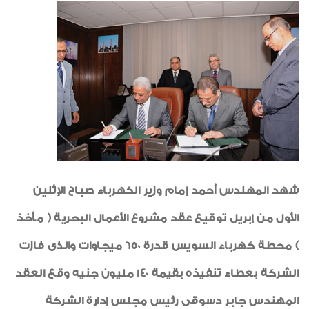
أنشطة اجتماعية وثقافية
شهادات جودة ISO
شكر وتقدير
لوحة الشرف
خواطر ايمانية
طبيب الاسرة
رياضة
شهد المهندس أحمد إمام وزير الكهرباء صباح الإثنين
الواحة
الأول من إبريل توقيع عقد مشروع الأعمال البحرية ( مأخذ
) محطة كهرباء السويس قدرة 650 ميجاوات والذى فازت
الشركة بعطاء تنفيذه بقيمة 140 مليون جنيه وقع العقد
المهندس جابر دسوقى رئيس مجلس إدارة الشركة