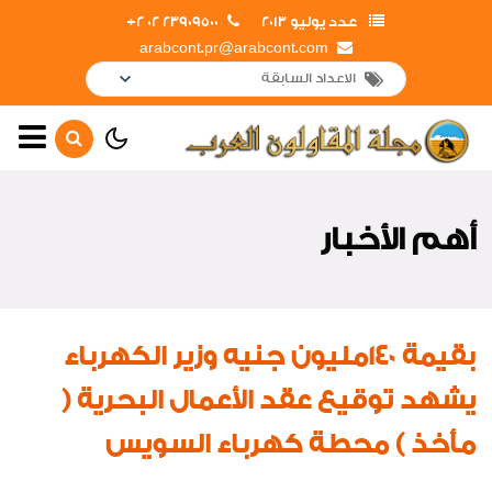
عدد يوليو 2013
23909500 02 2+
arabcont.pr@arabcont.com
الصفحة الرئيسية
أهم الأخبار
أهم الأخبار
لقاءات واجتماعات
تعاقدات جديدة
إفتتاحــــات
بقيمة 140مليون جنيه وزير الكهرباء
جولات و زيارات
يشهد توقيع عقد الأعمال البحرية (
أخبار متنوعة
مأخذ ) محطة كهرباء السويس
ريبورتاج عن المركز الطبى