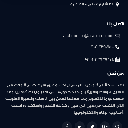
34 شارع عدلى - القاهرة
اتصل بنا
arabcont.pr@arabcont.com
23909500 02 2+
23937674 02 2+
من نحن
تعد شركة المقاولون العرب من أكبر وأعرق شركات المقاولات فى
الشرق الاوسط وافريقيا وتمتد جذورها إلى أكثر من نصف قرن. وقد
سعت دوماً للتطوير مما جعلها تجمع بين الأصالة والخبرة الطويلة
التى انتقلت من جيل إلى جيل وكذلك التطور واستخدام احدث
أساليب البناء والتكنولوجيا.