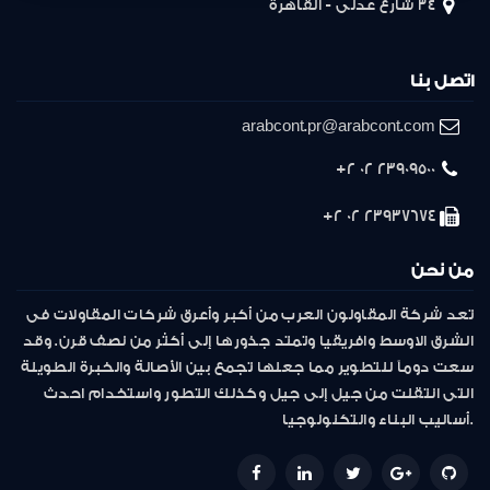
34 شارع عدلى - القاهرة
اتصل بنا
arabcont.pr@arabcont.com
23909500 02 2+
23937674 02 2+
من نحن
تعد شركة المقاولون العرب من أكبر وأعرق شركات المقاولات فى
الشرق الاوسط وافريقيا وتمتد جذورها إلى أكثر من نصف قرن. وقد
سعت دوماً للتطوير مما جعلها تجمع بين الأصالة والخبرة الطويلة
التى انتقلت من جيل إلى جيل وكذلك التطور واستخدام احدث
أساليب البناء والتكنولوجيا.