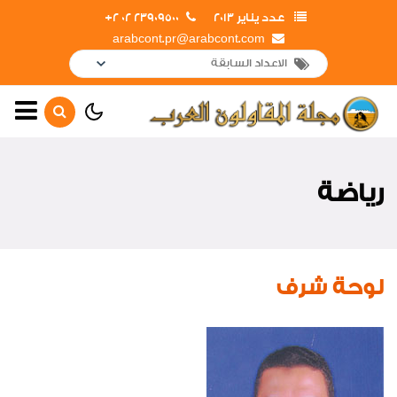
عدد يناير 2013
23909500 02 2+
arabcont.pr@arabcont.com
الصفحة الرئيسية
أهم الأخبار
رياضة
لقاءات واجتماعات
تعاقدات جديدة
حصاد العام
لوحة شرف
جولات و زيارات
إفتتاحــــات
أخبار متنوعة