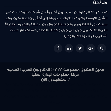
من نحن
تعد شركة المقاولون العرب من أكبر وأعرق شركات المقاولات فى
الشرق الاوسط وافريقيا وتمتد جذورها إلى أكثر من نصف قرن. وقد
سعت دوماً للتطوير مما جعلها تجمع بين الأصالة والخبرة الطويلة
التى انتقلت من جيل إلى جيل وكذلك التطور واستخدام احدث
أساليب البناء والتكنولوجيا.
جميع الحقوق محفوظة 2022 © المقاولون العرب | تصميم
مركز معلومات الإدارة العليا
المتواجدون الأن /
948
947
946
945
944
943
942
941
940
939
938
937
936
935
934
933
932
931
930
929
928
927
926
925
924
923
922
921
920
919
918
917
916
915
914
913
912
911
910
907
906
905
902
901
900
847
846