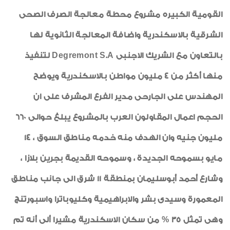
القومية الكبيره مشروع محطة معالجة الصرف الصحى
الشرقية بالاسكندرية واضافة المعالجة الثانوية لها
بالتعاون مع الشريك الاجنبى Degremont S.A لتنفيذ
منها أكثر من 4 مليون مواطن بالاسكندرية ويوضح
المهندس على الجارحى مدير الفرع المشرف على ان
الحجم اعمال المقاولون العرب بالمشروع يبلغ حوالى 660
مليون جنيه وان الهدف منه خدمه مناطق السوق ، 14
مايو بسموحه الجديدة ، وسموحه القديمة بجرين بلازا ،
وشارع أحمد أبوسليمان بمنطقة 11 شرق الى جانب مناطق
المعمورة وسيدى بشر والابراهيمية وكليوباترا واسبورتنج
وهى تمثل 35 % من سكان الاسكندرية مشيرا ألى أنه تم