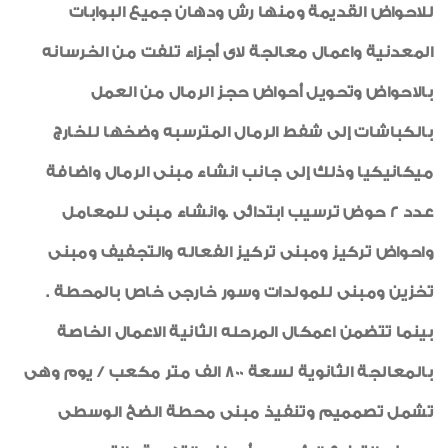
للاحواض القديمة ومنها رش ودهان جميع البوابات
المعدنية واعمال معالجة لاى أجزاء تلفت من الخرسانه
بالاحواض وتحويل أحواض حجز الرمال من العمل
بالكباشات إلى شفط الرمال المترسبه وضخها للخارج
ميكانيكيا وذلك إلى جانب انشاء مبنى الرمال واضافة
عدد 2 حوض ترسيب ابتدائى .وانشاء مبنى للمعامل
واحواض تركيز ومبنى تركيز الفعاله والتجفيف ومبنى
تخزين ومبنى للمولدات وسور خارجى خاص بالمحطة .
بينما تتضمن اعمكال المرحله الثانية الاعمال الخاصة
بالمعالجة الثانوية لسعة 800 الف متر مكعب / يوم وهى
تشمل تصمميم وتنفيذ مبنى محطة الضخ الوسطى