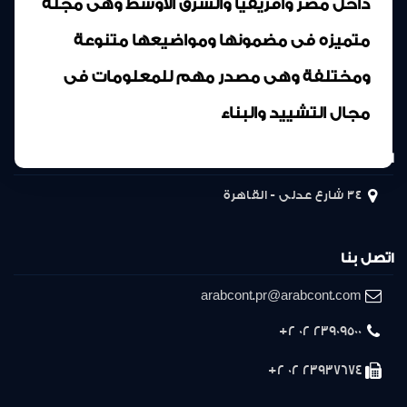
داخل مصر وافريقيا والشرق الأوسط وهى مجلة
متميزه فى مضمونها ومواضيعها متنوعة
ومختلفة وهى مصدر مهم للمعلومات فى
مجال التشييد والبناء
المركز الرئيسى
34 شارع عدلى - القاهرة
اتصل بنا
arabcont.pr@arabcont.com
23909500 02 2+
23937674 02 2+