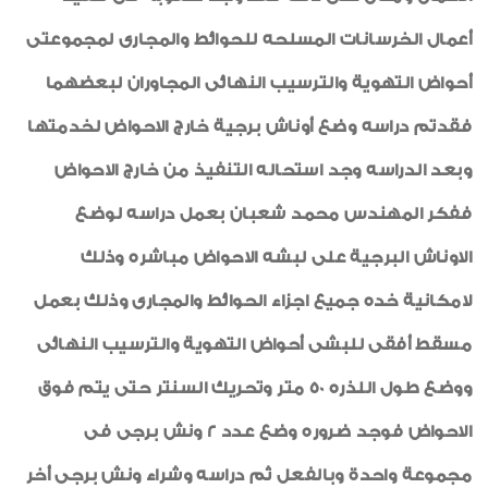
أعمال الخرسانات المسلحه للحوائط والمجارى لمجموعتى
أحواض التهوية والترسيب النهائى المجاوران لبعضهما
فقدتم دراسه وضع أوناش برجية خارج الاحواض لخدمتها
وبعد الدراسه وجد استحاله التنفيذ من خارج الاحواض
ففكر المهندس محمد شعبان بعمل دراسه لوضع
الاوناش البرجية على لبشه الاحواض مباشره وذلك
لامكانية خده جميع اجزاء الحوائط والمجارى وذلك بعمل
مسقط أفقى للبشى أحواض التهوية والترسيب النهائى
ووضع طول اللذره 50 متر وتحريك السنتر حتى يتم فوق
الاحواض فوجد ضروره وضع عدد 2 ونش برجى فى
مجموعة واحدة وبالفعل ثم دراسه وشراء ونش برجى أخر