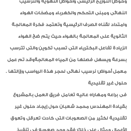
وحوض التوزيع الرئيسى وأحواض التهوية والترسيب
النهائى ومبنى التحكم والكهرباء ومضخات الهواء
وامتداد لقناه الصرف الرئيسية وتعتمد فكرة المعالجة
الثانوية على المعالجة بالهواء حيث يتم ضخ الهواء
الزيادة تفاعل البكترياء التى تسبب تكوين والتى تترسب
بسرعة ويسهل فصلها من المياه المعالجةوقد تم عمل
معمل أحواض نرسيب نهائى لحجر هذة الرواسب وإزالتها .
حلول غير تقليدية
فى براعه ومهاراه عاليه تعامل فريق العمل بالمشروع
بقيادة المهندس محمد شعبان حول إيجاد حلول غير
تقليدية لكثير من الصعوبات التى كادت تعرقل وتعوق
الأعمال ومثال على ذلك فقد وجد صعوبه فى تنفيذ