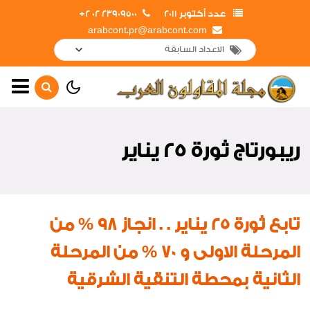
عدد أكتوبر 2011
23909500 02 2+
arabcont.pr@arabcont.com
غلاف العدد
افتتاحية العدد
ريبورتاج ثورة 25 يناير
أهم الأخبار
إفتتاحــــات
انجازات الشركة
تابع ثورة 25 يناير . . انجاز 98 % من
جوالات وزيارات
المرحلة الاولى و 70 % من المرحلة
ريبورتاج ثورة 25 يناير
الثانية بمحطة التنقية الشرقية
لقاءات واجتماعات