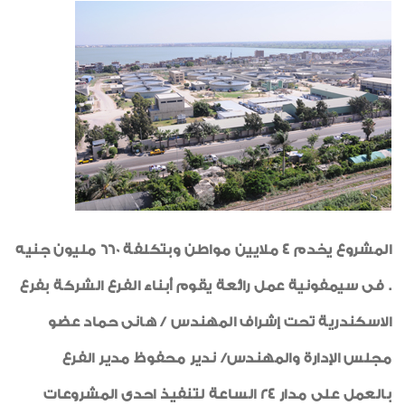
أخبار متنوعة
لوحة الشرف
صورة وخبر
شكر وتقدير
شهادات جودة ISO
إعلان
رياضة
المشروع يخدم 4 ملايين مواطن وبتكلفة 660 مليون جنيه
الواحة
. فى سيمفونية عمل رائعة يقوم أبناء الفرع الشركة بفرع
خواطر ايمانية
الاسكندرية تحت إشراف المهندس / هانى حماد عضو
مجلس الإدارة والمهندس/ ندير محفوظ مدير الفرع
بالعمل على مدار 24 الساعة لتنفيذ احدى المشروعات