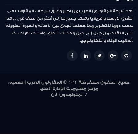
تعد شركة المقاولون العرب من أكبر وأعرق شركات المقاولات فى
الشرق الاوسط وافريقيا وتمتد جذورها إلى أكثر من نصف قرن. وقد
سعت دوماً للتطوير مما جعلها تجمع بين الأصالة والخبرة الطويلة
التى انتقلت من جيل إلى جيل وكذلك التطور واستخدام احدث
أساليب البناء والتكنولوجيا.
جميع الحقوق محفوظة 2022 © المقاولون العرب | تصميم
مركز معلومات الإدارة العليا
المتواجدون الأن /
948
947
946
945
944
943
942
941
940
939
938
937
936
935
934
933
932
931
930
929
928
927
926
925
924
923
922
921
920
919
918
917
916
915
914
913
912
911
910
907
906
905
902
901
900
847
846