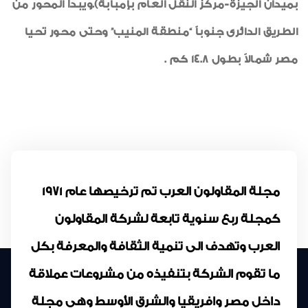
بميدان الجيزة-مركز النقل العام بإمبابة).ويبدأ المحور من
الطريق الدائرى جنوباً “منطقة المنيب” وحتى محور تحيا
مصر شمالاً بطول 14.8 كم .
مجلة المقاولون العرب تم ترخيصها عام 1971
كمجلة ربع سنوية تابعة لشركة المقاولون
العرب وتهدف الى تنمية الثقافة والمعرفة بكل
ما تقوم الشركة بتنفيذه من مشروعات عملاقة
داخل مصر وافريقيا والشرق الأوسط وهى مجلة