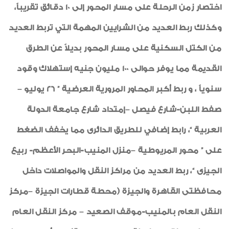
اختصار زمن الرحلة على مسار المحور إلى 10 دقائق تقريباً،
وكذلك ربط العديد من الشرايين المهمة التي تربط العديد
من الكتل السكنية على مسار المحور بديلاً عن الطرق
القديمة مما يوفر حوالى 100 مليون جنيه إستهلاك وقود
سنوياً ، و ربط أكبر المحاور المرورية العرضية ” 26 يوليو –
صفط اللبن-شارع فيصل –إمتداد شارع جامعة الدولة
العربية “، رابط إضافي للطريق الدائرى مما يخفف الضغط
على ” محور المريوطية –منزل المنيب-البحر الأعظم- ربيع
الجيزى “، ربط العديد من مراكز النقل والمواصلات داخل
محافظتى القاهرة والجيزة (محطة قطارات الجيزة –مركز
النقل العام بالمنيب-موقف الصعيد – مركز النقل العام