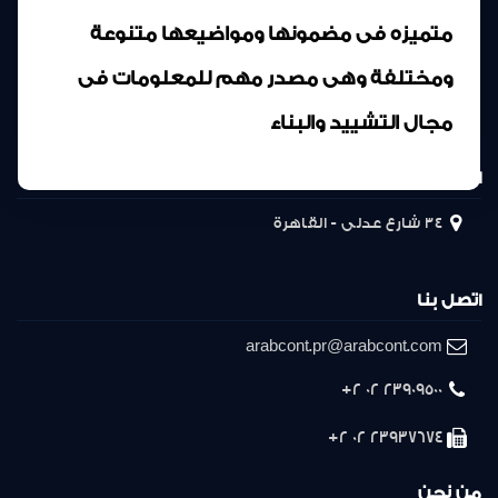
متميزه فى مضمونها ومواضيعها متنوعة
ومختلفة وهى مصدر مهم للمعلومات فى
مجال التشييد والبناء
المركز الرئيسى
34 شارع عدلى - القاهرة
اتصل بنا
arabcont.pr@arabcont.com
23909500 02 2+
23937674 02 2+
من نحن