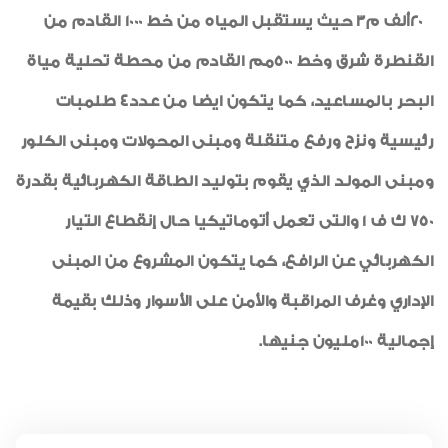
20ألف م3 حيث يستقبل المياه من خط 1000 القادم من
القنطرة شرق وخط 500مم القادم من محطة تحلية مياة
البحر بالمساعيد، كما يتكون ايضا من عدد4 طلمبات
رئيسية ونزح ورفع متنقلة ومبنى المحولات ومبنى الكلور
ومبنى المولد الذي يقوم بتوليد الطاقة الكهربائية بقدرة
750 ك ف 1 والتى تعمل أتوماتيكيا حال إنقطاع التيار
الكهربائي عن الرافع، كما يتكون المشروع من المبنى
الإداري وغرف المراقبة والأمن على الأسوار وذلك بقيمة
إجمالية 100مليون جنيها.