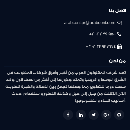
اتصل بنا
arabcont.pr@arabcont.com
23909500 02 2+
23937674 02 2+
من نحن
تعد شركة المقاولون العرب من أكبر وأعرق شركات المقاولات فى
الشرق الاوسط وافريقيا وتمتد جذورها إلى أكثر من نصف قرن. وقد
سعت دوماً للتطوير مما جعلها تجمع بين الأصالة والخبرة الطويلة
التى انتقلت من جيل إلى جيل وكذلك التطور واستخدام احدث
أساليب البناء والتكنولوجيا.