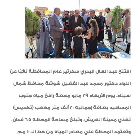
تهانى
شهادات الأيزو
رياضة
خواطر إيمانية
الواحة
افتتح عبد العال البدري سكرتير عام المحافظة نائبًا عن
اللواء دكتور محمد عبد الفضيل شوشة محافظ شمال
سيناء، يوم الأربعاء 29 مايو محطة رافع مياه جنوب
المساعيد بطاقة إجماليه 20 ألف متر مكعب (تكديس)
تغذي مدينة العريش، وتبلغ مساحة المحطه 6.5 فدان،
وتعتمد المحطة علي مصادر المياه من خط الـ1000 مم