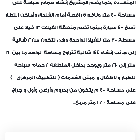
المتعدده ,كما يضم المشروع إنشاء حمام سباحة على
مساحة 400 متر ونافورة راقصة أمام الفندق وأماكن إنتظار
تسع 400 سيارة بينما تضم منطقة الفيلات 13 فيلا على
مسطح 300 متر للفيلا الواحدة وهى تتكون من 2 شالية
إلى جانب إنشاء 144 شالية تتراوح مساحة الواحد ما بين 160
متر إلى 210 متر ويوجد بداخل المنطقة 2 حمام سباحة
للكبار والاطفال و مبنى الخدمات ( للتكييف المركزى )
على مساحة 400 م يتكون من بدروم وأرضى وأول و جراج
على مساحة 10200 متر مربع..