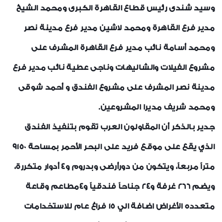
وسيد شندى رئيس قطاع القاهرة الكبرى ومحمد الشيخ
مدير فرع القاهرة ومحمد لاشين مدير فرع مدينة نصر
ومحمد أسامة نائب مدير فرع القاهرة المشرف على
مشروع الفيلات والشاليهات وناجى عطية نائب مدير فرع
مدينة نصر المشرف على مشروع الفندق و أحمد شوقى
ومحمد شريف مديرا المشروعين.
جدير بالذكر أن المقاولون العرب تقوم بتنفيذ الفندق
الذي يقع على موقع فريد على البحر الأحمر بمساحة 9150
متراً مربعاً، ويتكون من دورأرضى وبدروم و4 أدوار متكررة،
ويضم 266 غرفة و24 جناحاً فندقياً و4مطاعم وقاعة
متعدده الأغراض اضافة الي 15 فراغ عام للاستخدامات