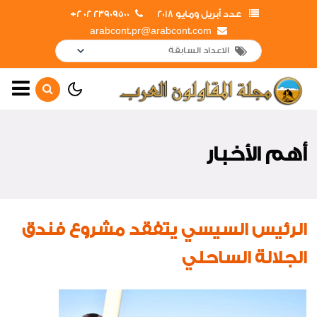
عدد أبريل ومايو 2018
23909500 02 2+
arabcont.pr@arabcont.com
الصفحة الرئيسية
أهم الأخبار
أهم الأخبار
جولات وزيارات داخلية
جولات وزيارات خارجية
تعاقدات جديدة
الرئيس السيسي يتفقد مشروع فندق
تهانى
الجلالة الساحلي
لقاءات واجتماعات
افتتاحات