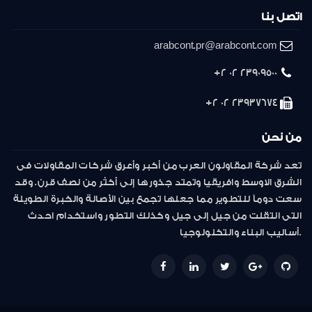
اتصل بنا
arabcont.pr@arabcont.com
23909500 02 2+
23937674 02 2+
من نحن
تعد شركة المقاولون العرب من أكبر وأعرق شركات المقاولات فى
الشرق الاوسط وافريقيا وتمتد جذورها إلى أكثر من نصف قرن. وقد
سعت دوماً للتطوير مما جعلها تجمع بين الأصالة والخبرة الطويلة
التى انتقلت من جيل إلى جيل وكذلك التطور واستخدام احدث
أساليب البناء والتكنولوجيا.