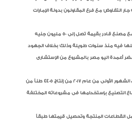
ر التفاوض مع فرع المقاولون بدولة الإمارات
فى سياق متصل أوضح المهندس عبدالله قابل أنه جار التعاقد على أعمال تخص تطوير عربات سكك حديد مصر مع مصنع قادر بقيمة تصل إلى 50 مليون جنيه
ملها فيه منذ سنوات طويلة وذلك بخلاف الجهود
حضر أعمدة اليو مصر بالمشروع من الإستشارى
إستكمالاً لإلقاء الضوء على مجهودات بقية القطاعات الإنتاجية بالشركة نوه قابل إلى أن قطاع الإنتاج تمكن خلال الشهور الأولى من عام 2017 من إنتاج 4405 طناً من
 للتصدير إلى عملاء الشركة الخارجيين بخلاف 199 طناً أخرى قام قطاع التصنيع بإستخدامها فى مشروعاته المختلفة
امل القطاعات المنتجة وتحصيل قيمتها طبقاً