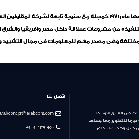
مجلة المقاولون العرب تم ترخيصها عام 1971 كمجلة ربع سنوية تابعة لشر
بتنفيذه من مشروعات عملاقة داخل مصر وافريقيا والشرق
ختلفة وهى مصدر مهم للمعلومات فى مجال التشييد وال
اتصل بنا
لات فى الشرق الاوسط
arabcont.pr@arabcont.com
دوماً للتطوير مما جعلها
23909500 02 2+
لى جيل وكذلك التطور