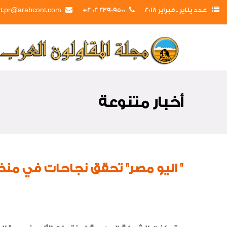
عدد يناير ـ فبراير 2018
23909500 02 2+
t.pr@arabcont.com
أخبار متنوعة
" اليو مصر" تحقق نجاحات في منظوم