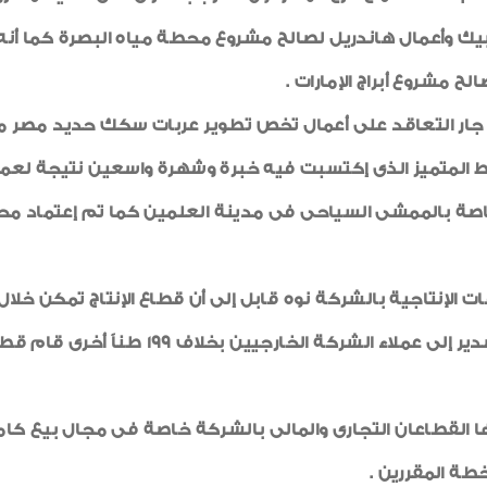
ك وأعمال هاندريل لصالح مشروع محطة مياه البصرة كما أنه جا
لح مشروع أبراج الإمارات .
اط المتميز الذى إكتسبت فيه خبرة وشهرة واسعين نتيجة لع
 الخاصة بالممشى السياحى فى مدينة العلمين كما تم إعتماد م
قطاعات الألومنيوم تم توجيه 656 طناً منها
ذلها القطاعان التجارى والمالى بالشركة خاصة فى مجال بيع ك
طة المقررين .