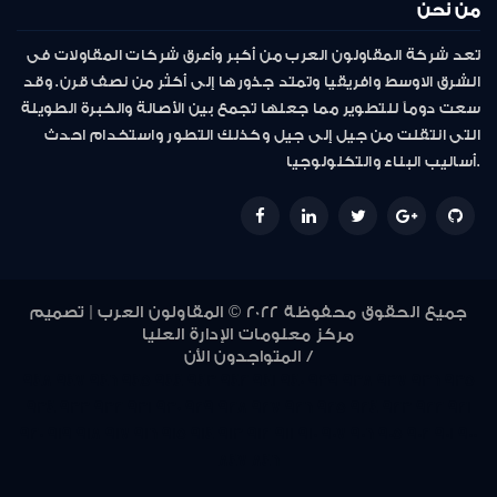
من نحن
تعد شركة المقاولون العرب من أكبر وأعرق شركات المقاولات فى
الشرق الاوسط وافريقيا وتمتد جذورها إلى أكثر من نصف قرن. وقد
سعت دوماً للتطوير مما جعلها تجمع بين الأصالة والخبرة الطويلة
التى انتقلت من جيل إلى جيل وكذلك التطور واستخدام احدث
أساليب البناء والتكنولوجيا.
جميع الحقوق محفوظة 2022 © المقاولون العرب | تصميم
مركز معلومات الإدارة العليا
المتواجدون الأن /
948
947
946
945
944
943
942
941
940
939
938
937
936
935
934
933
932
931
930
929
928
927
926
925
924
923
922
921
920
919
918
917
916
915
914
913
912
911
910
907
906
905
902
901
900
847
846