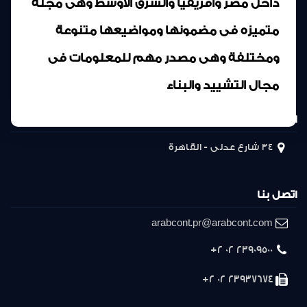
داخل مصر وافريقيا والشرق الأوسط وهى مجلة
متميزه فى مضمونها ومواضيعها متنوعة
ومختلفة وهى مصدر مهم للمعلومات فى
مجال التشييد والبناء
المركز الرئيسى
34 شارع عدلى - القاهرة
اتصل بنا
arabcont.pr@arabcont.com
23909500 02 2+
23937674 02 2+