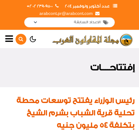
عدد أكتوبر ونوفمبر 2014
23909500 02 2+
arabcont.pr@arabcont.com
الصفحة الرئيسية
أهم الأخبار
إفتتاحــــات
إفتتاحــــات
تعاقدات جديدة
جولات و زيارات
رئيس الوزراء يفتتح توسعات محطة
لقاءات واجتماعات
تحلية قرية الشباب بشرم الشيخ
مشروعات تحت التنفيذ
بتكلفة ٥٤ مليون جنيه
اخبار من هنا وهناك