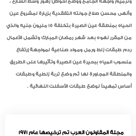
وترميم واجهة الجامع ووضع أحواض زهور وسط الشارع ،
وأنهى محسن صلاح جولته التفقدية بزيارة لمشروع عين
الحياه بمنطقة عين الصيرة بتكلفة 15 مليون جنيه والذي
من المقرر نهوه بعد شهر رمضان المبارك وتشمل الأعمال
ردم طبقات زلط ورمل ومواد صناعية لمواجهة إرتفاع
منسوب المياه ببحيرة عين الصيرة وتأثيرها على الطريق
والمنطقة المجاورة لها ثم وضع تربة زلطية وطبقات
أساس تمهيداً لوضع طبقات الأسفلت النهائية .
مجلة المقاولون العرب تم ترخيصها عام 1971