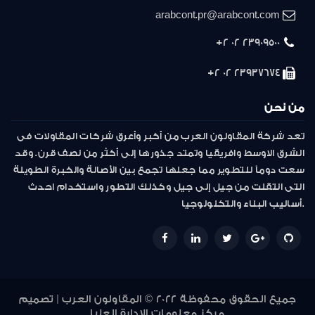
arabcont.pr@arabcont.com
23909500 02 2+
23937674 02 2+
من نحن
تعد شركة المقاولون العرب من أكبر وأعرق شركات المقاولات فى
الشرق الاوسط وافريقيا وتمتد جذورها إلى أكثر من نصف قرن. وقد
سعت دوماً للتطوير مما جعلها تجمع بين الأصالة والخبرة الطويلة
التى انتقلت من جيل إلى جيل وكذلك التطور واستخدام احدث
أساليب البناء والتكنولوجيا.
جميع الحقوق محفوظة 2022 © المقاولون العرب | تصميم
مركز معلومات الإدارة العليا