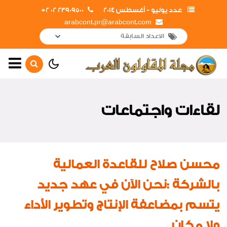
عدد يوليو - أغسطس 2014
23909500 02 2+
arabcont.pr@arabcont.com
الصفحة الرئيسية
أهم الأخبار
لقاءات واجتماعات
جولات و زيارات
إفتتاحــــات
لقاءات واجتماعات
محسن صلاح للقاعدة العمالية
تعاقدات جديدة
بالشركة :نحن الآن في عهد جديد
اخبار من هنا وهناك
يتسم بمضاعفة الإنتاج وتطوير الأداء
لوحة الشرف
ولا مكان