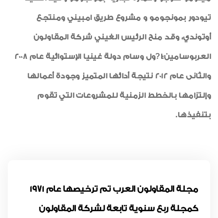
تيودور بمونجومو و مشروع طريق امبيني ومنتجع
أوتوندي، وقد منح الرئيس الغيني شركة المقاولون
العربوسامين:ا?ول وسام دولة غينيا الإستوائية عام 2008
والثانى عام 2012 نتيجة أدائها المتميز وجودة أعمالها
وإلتزامها بالخطط الزمنية للمشروعات التي تقوم
بتنفيذها.
مجلة المقاولون العرب تم ترخيصها عام 1971
كمجلة ربع سنوية تابعة لشركة المقاولون