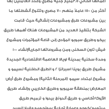
أعمالها الحالي 3.5مليار جنيه مصري وعدد العاملين بها
أكثر من 1500 عاملاً منهم 700 مصري وتتنوع أنشطتها ما
بين مشروعات طرق ومشروعات إنشائية حيث قامت
الشركة بتنفيذ العديد من المشروعات هناك أهمها طريق
بيكو وطريق سبوبو المؤدى إلى قاعة المؤتمرات ومشروع
فيش تاون السكنى ومن مشروعاتها الجاريةإنشاء 1000
وحدة سكنية بمدينة اويالا العاصمة الاقتصادية الجديدة
مشروع طريق بوينا اسبرانزا 2 و الطرق الداخلية لسيمو و
مشروع امتداد سيمو (المرحلة الثانية) ومشروع طرق أرض
المعارض بمنطقة سيبوبو وطريق الكاريبي وإنشاء طريق
الأزوك/أكاسي و طريق أندونج بيدوا و ترميم طريق
ميتومو/كوجو وعمارة تجارية بمونجومو وفيلا السيد