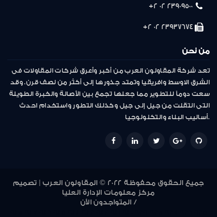
23909500 02 2+
23937674 02 2+
من نحن
تعد شركة المقاولون العرب من أكبر وأعرق شركات المقاولات فى
الشرق الاوسط وافريقيا وتمتد جذورها إلى أكثر من نصف قرن. وقد
سعت دوماً للتطوير مما جعلها تجمع بين الأصالة والخبرة الطويلة
التى انتقلت من جيل إلى جيل وكذلك التطور واستخدام احدث
أساليب البناء والتكنولوجيا.
جميع الحقوق محفوظة 2022 © المقاولون العرب | تصميم
مركز معلومات الإدارة العليا
المتواجدون الأن /
948
947
946
945
944
943
942
941
940
939
938
937
936
935