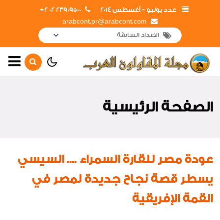
عدد يوليو - أغسطس 2014
23909500 02 2+
arabcont.pr@arabcont.com
الصفحة الرئيسية
أهم الأخبار
الصفحة الرئيسية
جولات و زيارات
إفتتاحــــات
لقاءات واجتماعات
عودة مصر للقارة السمراء .... السيسي
تعاقدات جديدة
يسطر قصة نجاح جديدة لمصر في
اخبار من هنا وهناك
القمة الإفريقية
لوحة الشرف