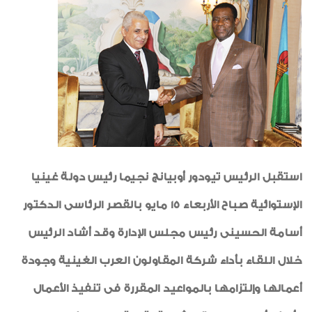
أنشطة اجتماعية وثقافية
شهادات جودة ISO
شكر وتقدير
لوحة الشرف
خواطر ايمانية
طبيب الاسرة
رياضة
استقبل الرئيس تيودور أوبيانج نجيما رئيس دولة غينيا
الواحة
الإستوائية صباح الأربعاء 15 مايو بالقصر الرئاسى الدكتور
أسامة الحسينى رئيس مجلس الإدارة وقد أشاد الرئيس
خلال اللقاء بأداء شركة المقاولون العرب الغينية وجودة
أعمالها وإلتزامها بالمواعيد المقررة فى تنفيذ الأعمال