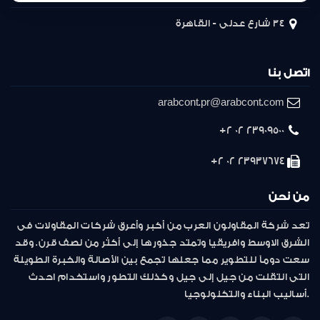
34 شارع عدلى - القاهرة
اتصل بنا
arabcont.pr@arabcont.com
23909500 02 2+
23937674 02 2+
من نحن
تعد شركة المقاولون العرب من أكبر وأعرق شركات المقاولات فى
الشرق الاوسط وافريقيا وتمتد جذورها إلى أكثر من نصف قرن. وقد
سعت دوماً للتطوير مما جعلها تجمع بين الأصالة والخبرة الطويلة
التى انتقلت من جيل إلى جيل وكذلك التطور واستخدام احدث
أساليب البناء والتكنولوجيا.