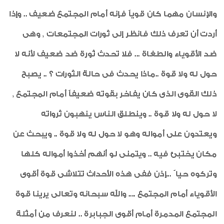
والإنسان مهما كان قوياً فإنه أمام المجتمع ضعيف .. وإذا
أردت أن تعرف ذلك فانظر إلى ثورات المجتمعات , وهى
ضد الأقوياء والطغاة ... فلا تحدث ثورة ضد ضعيف لأنه لا
حول له ولا قوة ..ماذا يحدث فى حالة الثورات ؟ .. يصبح
ذلك القوى الذى كان يفاخر بقوته ضعيفاً أمام المجتمع ,
لا حول له ولا قوة .. وينطلق الناس ينهبون ثرواته
ويعتدون على أمواله وهو لا حول له ولا قوة .. ويبحث عن
مكان يختبئ فيه .. ويتمنى لو أنهم أخذوا أمواله كلها
وتركوه حيا ً ...إذن ففى هذه الأحداث تتلاشى قوة أقوى
الأقوياء أمام المجتمع .... والله سبحانه وتعالى يرينا قوة
المجتمع المدمرة أمام أقوى الجبابرة .. لنعرف من أمثلة