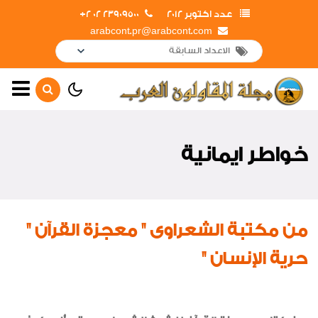
عدد اكتوبر 2012
23909500 02 2+
arabcont.pr@arabcont.com
الصفحة الرئيسية
أهم الأخبار
خواطر ايمانية
إفتتاحــــات
لقاءات واجتماعات
ريبورتاج مقبرة السرابيوم
من مكتبة الشعراوى " معجزة القرآن "
جولات و زيارات
حرية الإنسان "
تعاقدات جديدة
أخبار متنوعة