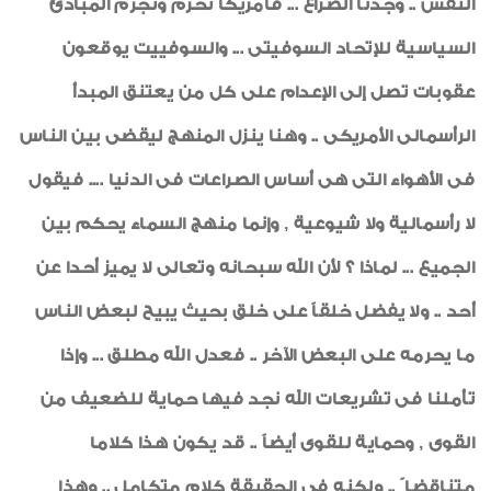
النفس .. وجدنا الصراع ... فأمريكا تحرم وتجرم المبادئ
السياسية للإتحاد السوفيتى ... والسوفييت يوقعون
عقوبات تصل إلى الإعدام على كل من يعتنق المبدأ
الرأسمالى الأمريكى .. وهنا ينزل المنهج ليقضى بين الناس
فى الأهواء التى هى أساس الصراعات فى الدنيا .... فيقول
لا رأسمالية ولا شيوعية , وإنما منهج السماء يحكم بين
الجميع ... لماذا ؟ لأن الله سبحانه وتعالى لا يميز أحدا عن
أحد .. ولا يفضل خلقاً على خلق بحيث يبيح لبعض الناس
ما يحرمه على البعض الآخر .. فعدل الله مطلق ... وإذا
تأملنا فى تشريعات الله نجد فيها حماية للضعيف من
القوى , وحماية للقوى أيضاً .. قد يكون هذا كلاما
متناقضا ً .. ولكنه فى الحقيقة كلام متكامل .. وهذا