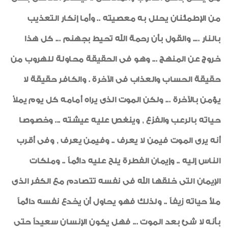
من الإطمئنان يحلل به معصيته .. وأما إنكار التعذيب
بالنار .... والقول بأن رحمة الله تحيط بجهنم ... كل هذا
خروج عن المنهج ... وهو فى الحقيقة محاولة للهروب من
حقيقة الحساب والعذاب فى الآخرة . والكافر حقيقة لا
يؤمن بالآخرة ... ولكن الموت الذى يراه أمامه كل يوم يملاْ
حياته بالرعب والفزع , وينغص عليه عيشته ... وخصوصا
أنه يرى الموت فيمن لا يعرف .. وفيمن يعرف , وفى أقرب
الناس إليه .. وإيمان الفطرة يلح عليه دائماً .. وملكات
الإيمان التى خلقها الله فى نفسه تتصادم مع الكفر الذى
ملأ حياته زيفاً .. ولذلك فهو يحاول أن يخدع نفسه دائماً
بأنه لا شئ بعد الموت ... فهل يكون الإنسان سعيداً حتى