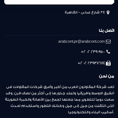
المركز الرئيسى
34 شارع عدلى - القاهرة
اتصل بنا
arabcont.pr@arabcont.com
23909500 02 2+
23937674 02 2+
من نحن
تعد شركة المقاولون العرب من أكبر وأعرق شركات المقاولات فى
الشرق الاوسط وافريقيا وتمتد جذورها إلى أكثر من نصف قرن. وقد
سعت دوماً للتطوير مما جعلها تجمع بين الأصالة والخبرة الطويلة
التى انتقلت من جيل إلى جيل وكذلك التطور واستخدام احدث
أساليب البناء والتكنولوجيا.