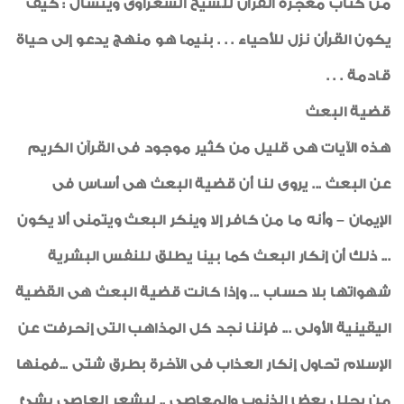
من كتاب معجزة القرآن للشيخ الشعراوى ويتسأل : كيف
لوحة الشرف
يكون القرأن نزل للأحياء . . . بنيما هو منهج يدعو إلى حياة
شكر وتقدير
قادمة . . .
شهادات جودة ISO
قضية البعث
رياضة
هذه الآيات هى قليل من كثير موجود فى القرآن الكريم
طبيب الاسرة
عن البعث ... يروى لنا أن قضية البعث هى أساس فى
خواطر ايمانية
الإيمان – وأنه ما من كافر إلا وينكر البعث ويتمنى ألا يكون
الواحة
... ذلك أن إنكار البعث كما بينا يطلق للنفس البشرية
شهواتها بلا حساب ... وإذا كانت قضية البعث هى القضية
اليقينية الأولى ... فإننا نجد كل المذاهب التى إنحرفت عن
الإسلام تحاول إنكار العذاب فى الآخرة بطرق شتى ...فمنها
من يحلل بعض الذنوب والمعاصى .. ليشعر العاصى بشئ